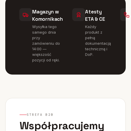
Magazyn w
Atesty
Komornikach
ETA & CE
Wysyłka tego
Każdy
samego dnia
produkt z
przy
pełną
zamówieniu do
dokumentacją
14:00 —
techniczną i
większość
DoP.
pozycji od ręki.
STREFA B2B
Współpracujemy