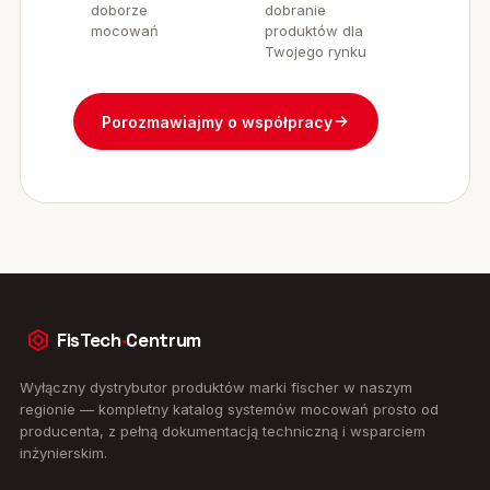
p
doborze
dobranie
a
mocowań
produktów dla
Twojego rynku
t
r
p
Porozmawiajmy o współpracy
p
d
k
M
K
·
K
B
G
W
FisTech
·
Centrum
·
P
Wyłączny dystrybutor produktów marki fischer w naszym
regionie — kompletny katalog systemów mocowań prosto od
producenta, z pełną dokumentacją techniczną i wsparciem
inżynierskim.