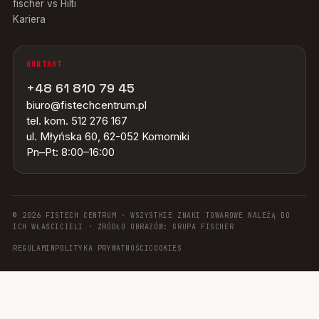
fischer vs Hilti
Kariera
KONTAKT
+48 61 810 79 45
biuro@fistechcentrum.pl
tel. kom. 512 276 167
ul. Młyńska 60, 62-052 Komorniki
Pn–Pt: 8:00–16:00
© 2026 FISTECH CENTRUM · WSZYSTKIE ZNAKI TOWAROWE NALEŻĄ DO
ICH WŁAŚCICIELI · ŹRÓDŁO OBRAZÓW: GRUPA FISCHER
REGULAMIN
POLITYKA PRYWATNOŚCI
COOKIES