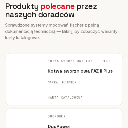
Produkty
polecane
przez
naszych doradców
Sprawdzone systemy mocowań fischer z pełną
dokumentacją techniczną — kliknij, by zobaczyć warianty i
karty katalogowe.
FISCHER ·
ORYGINALNE ZDJĘCIE
KOTWA-SWORZNIOWA-FAZ-II-PLUS
Kotwa sworzniowa FAZ II Plus
MARKA: FISCHER
KARTA KATALOGOWA
FISCHER ·
ORYGINALNE ZDJĘCIE
DUOPOWER
DuoPower