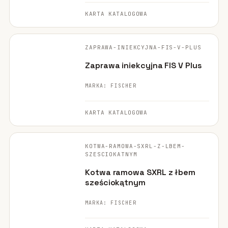
KARTA KATALOGOWA
FISCHER ·
ORYGINALNE ZDJĘCIE
ZAPRAWA-INIEKCYJNA-FIS-V-PLUS
Zaprawa iniekcyjna FIS V Plus
MARKA: FISCHER
KARTA KATALOGOWA
FISCHER ·
ORYGINALNE ZDJĘCIE
KOTWA-RAMOWA-SXRL-Z-LBEM-
SZESCIOKATNYM
Kotwa ramowa SXRL z łbem
sześciokątnym
MARKA: FISCHER