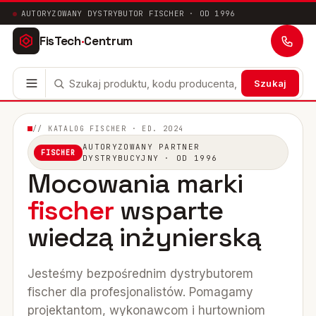
AUTORYZOWANY DYSTRYBUTOR FISCHER · OD 1996
FisTech
·
Centrum
Szukaj
Kotwy stalowe
63
// KATALOG FISCHER · ED. 2024
AUTORYZOWANY PARTNER
FISCHER
Mocowania chemiczne
41
DYSTRYBUCYJNY · OD 1996
Mocowania marki
Mocowania ramowe
17
fischer
wsparte
Mocowania uniwersalne
24
wiedzą inżynierską
Systemy instalacyjne
200
Jesteśmy bezpośrednim dystrybutorem
Mocowania w pustych przestrzeniach
10
fischer dla profesjonalistów. Pomagamy
projektantom, wykonawcom i hurtowniom
Mocowania sanitarne
9