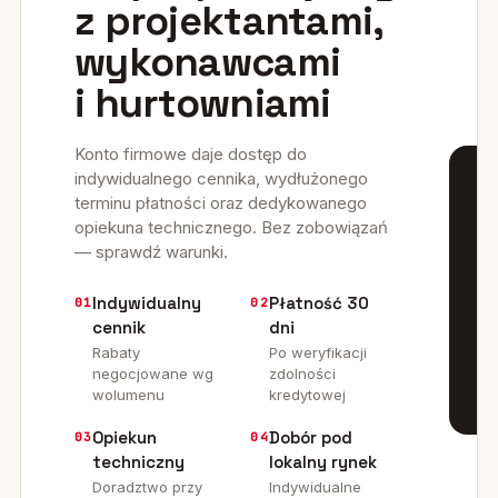
z projektantami,
wykonawcami
i hurtowniami
Konto firmowe daje dostęp do
indywidualnego cennika, wydłużonego
RE
terminu płatności oraz dedykowanego
·
04
opiekuna technicznego. Bez zobowiązań
/
— sprawdź warunki.
20
w
Indywidualny
Płatność 30
01
02
cennik
dni
o
Rabaty
Po weryfikacji
l
negocjowane wg
zdolności
wolumenu
kredytowej
d
Opiekun
Dobór pod
03
04
n
techniczny
lokalny rynek
j
Doradztwo przy
Indywidualne