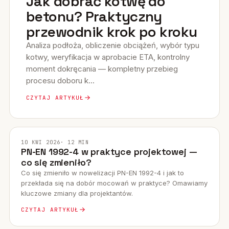
Jak dobrać kotwę do
betonu? Praktyczny
przewodnik krok po kroku
Analiza podłoża, obliczenie obciążeń, wybór typu
kotwy, weryfikacja w aprobacie ETA, kontrolny
moment dokręcania — kompletny przebieg
procesu doboru k...
CZYTAJ ARTYKUŁ
NORMA
10 KWI 2026
· 12 MIN
PN-EN 1992-4 w praktyce projektowej —
co się zmieniło?
Co się zmieniło w nowelizacji PN-EN 1992-4 i jak to
przekłada się na dobór mocowań w praktyce? Omawiamy
kluczowe zmiany dla projektantów.
CZYTAJ ARTYKUŁ