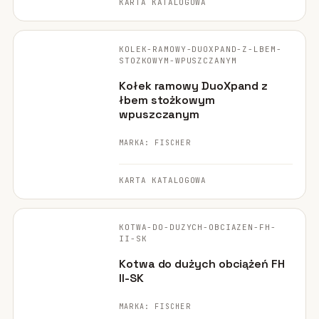
KARTA KATALOGOWA
FISCHER ·
ORYGINALNE ZDJĘCIE
KOLEK-RAMOWY-DUOXPAND-Z-LBEM-
STOZKOWYM-WPUSZCZANYM
Kołek ramowy DuoXpand z
łbem stożkowym
wpuszczanym
MARKA: FISCHER
KARTA KATALOGOWA
FISCHER ·
ORYGINALNE ZDJĘCIE
KOTWA-DO-DUZYCH-OBCIAZEN-FH-
II-SK
Kotwa do dużych obciążeń FH
II-SK
MARKA: FISCHER