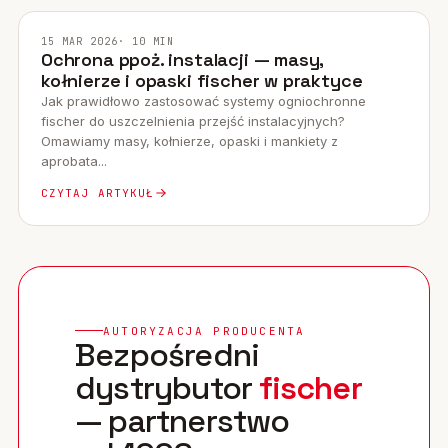
PORADNIK
15 MAR 2026
· 10 MIN
Ochrona ppoż. instalacji — masy,
kołnierze i opaski fischer w praktyce
Jak prawidłowo zastosować systemy ogniochronne
fischer do uszczelnienia przejść instalacyjnych?
Omawiamy masy, kołnierze, opaski i mankiety z
aprobata...
CZYTAJ ARTYKUŁ
AUTORYZACJA PRODUCENTA
Bezpośredni
dystrybutor
fischer
— partnerstwo