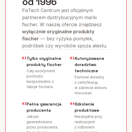
od 1996
FisTech Centrum jest oficjalnym
partnerem dystrybucyjnym marki
fischer. W naszej ofercie znajdziesz
wyłącznie oryginalne produkty
fischer
— bez ryzyka pomyłek,
podróbek czy wyrobów spoza atestu.
Tylko oryginalne
Autoryzowane
01
02
produkty fischer
doradztwo
techniczne
Cały asortyment
pochodzi
Fachowi doradcy
bezpośrednio z
z certyfikacją
fabryk fischera.
w zakresie doboru
mocowań.
Pełna gwarancja
Szkolenia
03
04
producenta
produktowe
Jakość
Niezbędne przy
gwarantowana
realizacjach
przez producenta.
z odbiorem