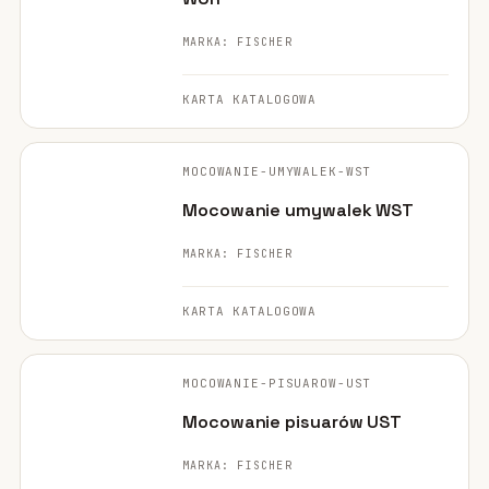
MARKA: FISCHER
Mocowania ociepleń
28
Mocowania do rusztowań
6
KARTA KATALOGOWA
FISCHER ·
Wiertła i narzędzia
39
ORYGINALNE ZDJĘCIE
MOCOWANIE-UMYWALEK-WST
Mocowania elektryczne
15
Mocowanie umywalek WST
Wkręty
36
MARKA: FISCHER
Firestop
17
KARTA KATALOGOWA
Uszczelniacze, piany kleje
35
FISCHER ·
ORYGINALNE ZDJĘCIE
MOCOWANIE-PISUAROW-UST
Systemy fasadowe
17
Mocowanie pisuarów UST
MARKA: FISCHER