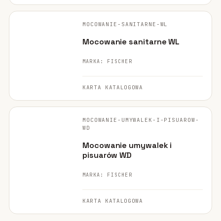
FISCHER ·
ORYGINALNE ZDJĘCIE
MOCOWANIE-SANITARNE-WL
Mocowanie sanitarne WL
MARKA: FISCHER
KARTA KATALOGOWA
FISCHER ·
ORYGINALNE ZDJĘCIE
MOCOWANIE-UMYWALEK-I-PISUAROW-
WD
Mocowanie umywalek i
pisuarów WD
MARKA: FISCHER
KARTA KATALOGOWA