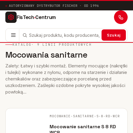
AUTORYZOWANY DYSTRYBUTOR FISCHER · OD 1996
FisTech
·
Centrum
Szukaj
KATALOG
· 9 LINII PRODUKTOWYCH
Mocowania sanitarne
Kotwy stalowe
63
Mocowania chemiczne
Zalety: Łatwy i szybki montaż. Elementy mocujące (nakrętki
41
i tulejki) wykonane z nylonu, odporne na starzenie i działanie
chemikaliów oraz zabezpieczające porcelanę przed
Mocowania ramowe
17
uszkodzeniem. Zaślepki ozdobne pokryte wysokiej jakości
powłoką...
Mocowania uniwersalne
24
Systemy instalacyjne
200
FISCHER ·
ORYGINALNE ZDJĘCIE
MOCOWANIE-SANITARNE-S-8-RD-WCR
Mocowania w pustych przestrzeniach
10
Mocowanie sanitarne S 8 RD
Mocowania sanitarne
WCR
9